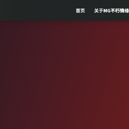
首页
关于
MG不朽情缘