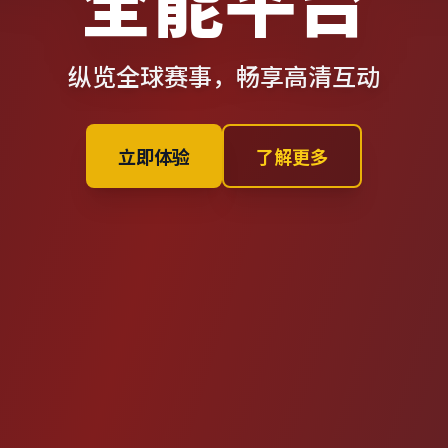
纵览全球赛事，畅享高清互动
立即体验
了解更多