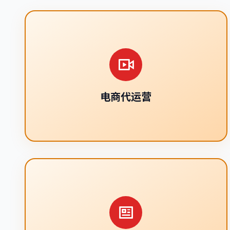
电商代运营
代运营体育周边电商店铺，含选品、客服与物流管理。
电商代运营
版权分销服务