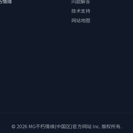
朽情缘
问题解答
技术支持
网站地图
© 2026
MG不朽情缘(中国区)官方网站
Inc. 版权所有.