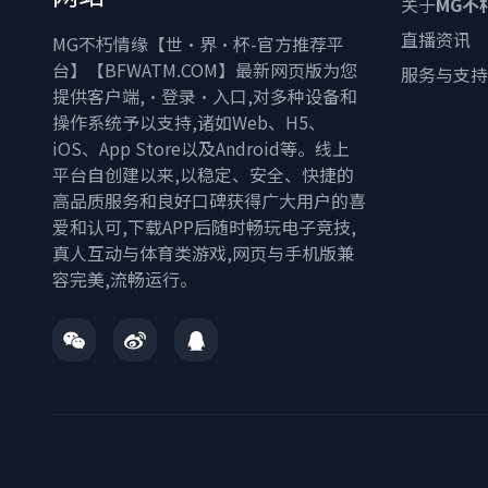
关于
MG不
直播资讯
MG不朽情缘【世·界·杯-官方推荐平
台】【BFWATM.COM】最新网页版为您
服务与支持
提供客户端,·登录·入口,对多种设备和
操作系统予以支持,诸如Web、H5、
iOS、App Store以及Android等。线上
平台自创建以来,以稳定、安全、快捷的
高品质服务和良好口碑获得广大用户的喜
爱和认可,下载APP后随时畅玩电子竞技,
真人互动与体育类游戏,网页与手机版兼
容完美,流畅运行。