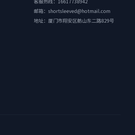
客服热线：16617738942
邮箱：shortsleeved@hotmail.com
地址：厦门市翔安区舫山东二路829号